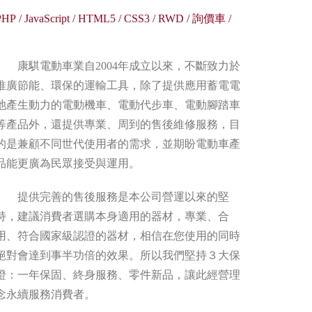
PHP
/
JavaScript
/
HTML5
/
CSS3
/
RWD
/
詢價車
/
康騏電動車業自2004年成立以來，不斷致力於
推廣節能、環保的運輸工具，除了提供應用蓄電電
池產生動力的電動機車、電動代步車、電動腳踏車
等產品外，還提供專業、周到的售後維修服務，目
的是兼顧不同世代使用者的需求，並期盼電動車產
品能更廣為民眾接受與運用。
提供完善的售後服務是本公司營運以來的堅
持，建議消費者選購本身適用的器材，專業、合
用、符合國家級認證的器材，相信在您使用的同時
絕對會達到事半功倍的效果。所以我們堅持３大保
證：一年保固、終身服務、零件新品，讓此經營理
念永續服務消費者。